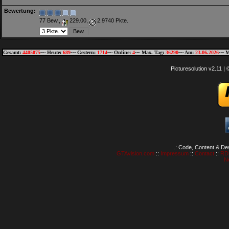
Bewertung:
77 Bew.,
229.00,
2.9740 Pkte.
Gesamt:
4405075
~~ Heute:
689
~~ Gestern:
1714
~~ Online:
4
~~ Max. Tag:
36290
~~ Am:
23.06.2026
~~ M
Picturesolution v2.11 
.: Code, Content & De
GTAvision.com
::
Impressum
::
Contact
::
RD
N