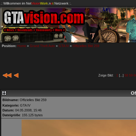
.: Willkommen im
Net
Vision
Work
.n
e
t
Netzwerk :.
Position:
Home
»
Grand Theft Auto
»
GTA IV
»
Offizielles Bild 259
Zeige Bild:
1
[...]
58
59
6
Of
Bildname:
Offizielles Bild 259
Kategorie:
GTA IV
Datum:
04.05.2008, 15:46
Dateigröße
: 155.125 bytes