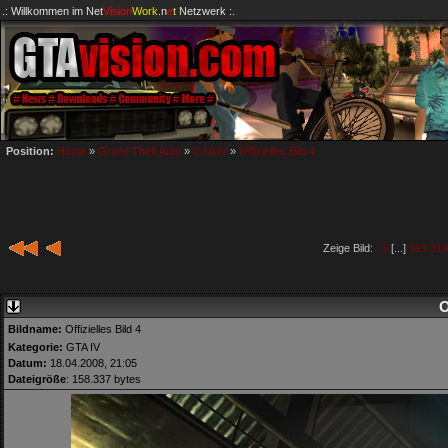
.: Willkommen im
Net
Vision
Work
.n
e
t
Netzwerk :.
Position:
Home
»
Grand Theft Auto
»
GTA IV
»
Offizielles Bild 4
Zeige Bild:
1
[...]
313
314
O
Bildname:
Offizielles Bild 4
Kategorie:
GTA IV
Datum:
18.04.2008, 21:05
Dateigröße
: 158.337 bytes