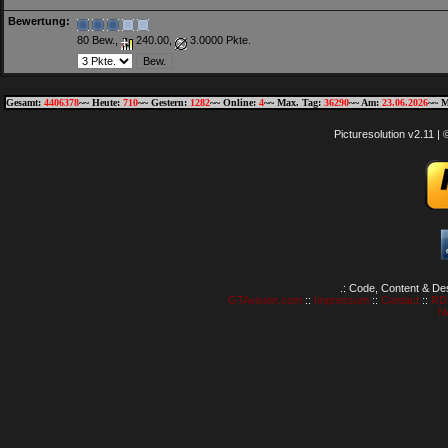
Bewertung:
80 Bew.,
240.00,
3.0000 Pkte.
Gesamt:
4406378
~~ Heute:
710
~~ Gestern:
1282
~~ Online:
4
~~ Max. Tag:
36290
~~ Am:
23.06.2026
~~ M
Picturesolution v2.11 
.: Code, Content & De
GTAvision.com
::
Impressum
::
Contact
::
RD
N