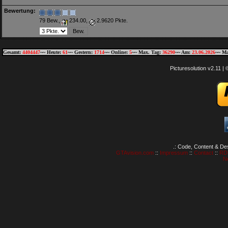
Bewertung:
79 Bew.,
234.00,
2.9620 Pkte.
Gesamt:
4404447
~~ Heute:
61
~~ Gestern:
1714
~~ Online:
5
~~ Max. Tag:
36290
~~ Am:
23.06.2026
~~ Ma
Picturesolution v2.11 
.: Code, Content & De
GTAvision.com
::
Impressum
::
Contact
::
RD
N