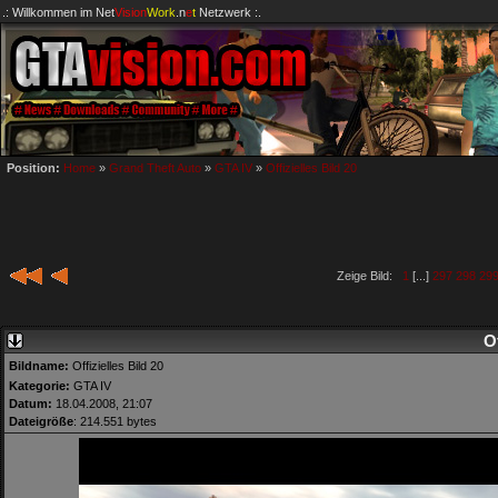
.: Willkommen im
Net
Vision
Work
.n
e
t
Netzwerk :.
Position:
Home
»
Grand Theft Auto
»
GTA IV
»
Offizielles Bild 20
Zeige Bild:
1
[...]
297
298
29
Of
Bildname:
Offizielles Bild 20
Kategorie:
GTA IV
Datum:
18.04.2008, 21:07
Dateigröße
: 214.551 bytes