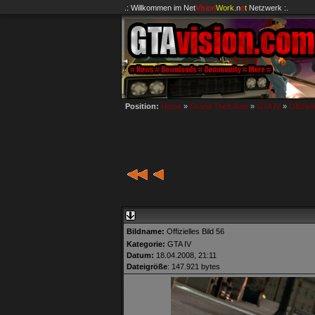
.: Willkommen im
Net
Vision
Work
.n
e
t
Netzwerk :.
Position:
Home
»
Grand Theft Auto
»
GTA IV
»
Offiziel
Bildname:
Offizielles Bild 56
Kategorie:
GTA IV
Datum:
18.04.2008, 21:11
Dateigröße
: 147.921 bytes