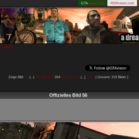
GTA
vision.com
RDRvision.com
les Bild 56
Zeige Bild:
1
[...]
261
262
263
264
265
266
267
[...]
319
[ Gesamt: 319 Bilder ]
Offizielles Bild 56