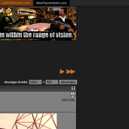
LANOIREvision.com
MaxPayneVision.com
Anzeige-Größe
:
X
4923 Hits