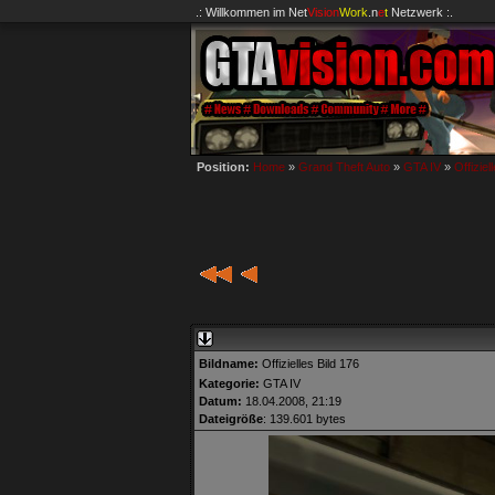
.: Willkommen im
Net
Vision
Work
.n
e
t
Netzwerk :.
Position:
Home
»
Grand Theft Auto
»
GTA IV
»
Offiziel
Bildname:
Offizielles Bild 176
Kategorie:
GTA IV
Datum:
18.04.2008, 21:19
Dateigröße
: 139.601 bytes