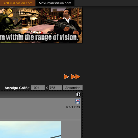
LANOIREvision.com
MaxPayneVision.com
Anzeige-Größe
:
X
4921 Hits