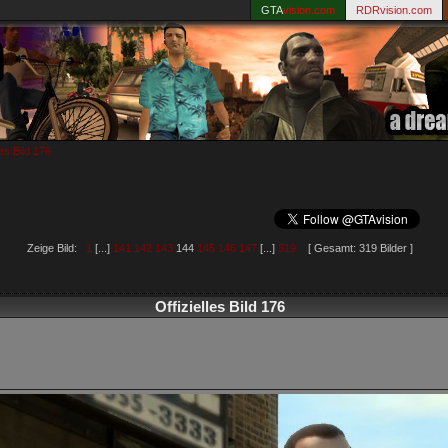
GTA
vision.com
RDRvision.com
les Bild 176
Zeige Bild:
1
[...]
141
142
143
144
145
146
147
[...]
319
[ Gesamt: 319 Bilder ]
Offizielles Bild 176