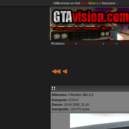
.: Willkommen im
Net
Vision
Work
.n
e
t
Netzwerk :.
Position:
Home
»
Grand Theft Auto
»
GTA IV
»
Offiziel
Bildname:
Offizielles Bild 113
Kategorie:
GTA IV
Datum:
18.04.2008, 21:16
Dateigröße
: 119.075 bytes