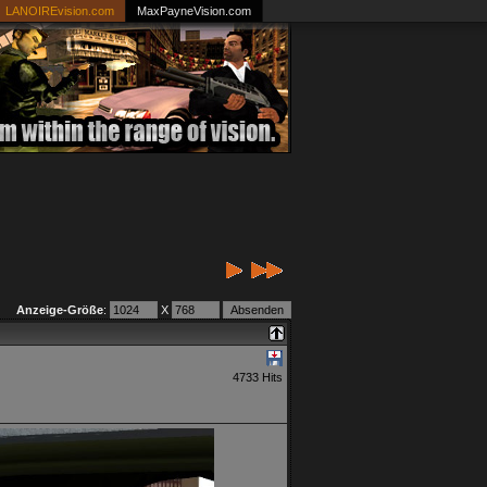
LANOIREvision.com
MaxPayneVision.com
Anzeige-Größe
:
X
4733 Hits