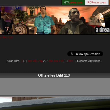
GTA
vision.com
RDRvision.com
les Bild 113
Zeige Bild:
1
[...]
204
205
206
207
208
209
210
[...]
319
[ Gesamt: 319 Bilder ]
Offizielles Bild 113