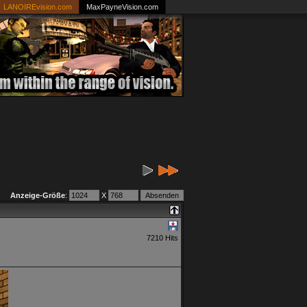
LANOIREvision.com
MaxPayneVision.com
Anzeige-Größe
:
X
7210 Hits