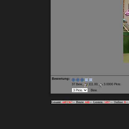
Bewertung:
37 Bew.,
111.00,
3.0000 Pkte.
Gesamt:
4401367
~~ Heute:
440
~~ Gestern:
1497
~~ Online:
8
~~