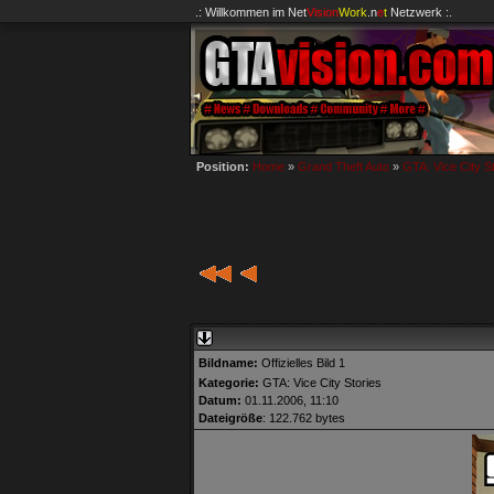
.: Willkommen im
Net
Vision
Work
.n
e
t
Netzwerk :.
Position:
Home
»
Grand Theft Auto
»
GTA: Vice City S
Bildname:
Offizielles Bild 1
Kategorie:
GTA: Vice City Stories
Datum:
01.11.2006, 11:10
Dateigröße
: 122.762 bytes