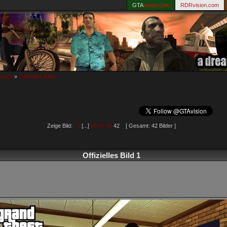
GTA
vision.com
RDRvision.com
tories
»
Offizielles Bild 1
Zeige Bild:
1
[...]
39
40
41
42 [ Gesamt: 42 Bilder ]
Offizielles Bild 1