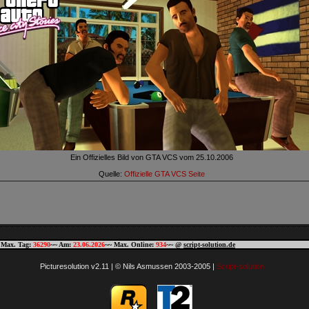
Ein Offizielles Bild von GTA VCS vom 25.10.2006
Quelle:
Offizielle GTA VCS Seite
 Max. Tag:
36290
~~ Am:
23.06.2026
~~ Max. Online:
934
~~ @
script-solution.de
Picturesolution v2.11 | © Nils Asmussen 2003-2005 |
Script-solution