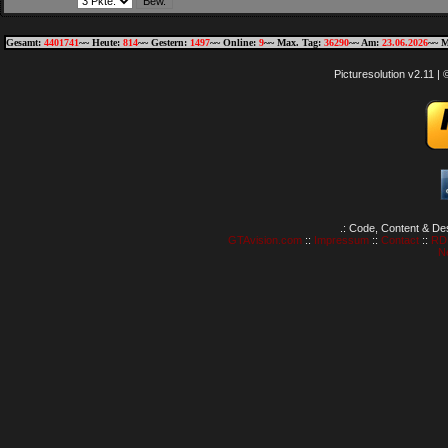
Gesamt:
4401741
~~ Heute:
814
~~ Gestern:
1497
~~ Online:
9
~~ Max. Tag:
36290
~~ Am:
23.06.2026
~~ M
Picturesolution v2.11 
.: Code, Content & De
GTAvision.com
::
Impressum
::
Contact
::
RD
N