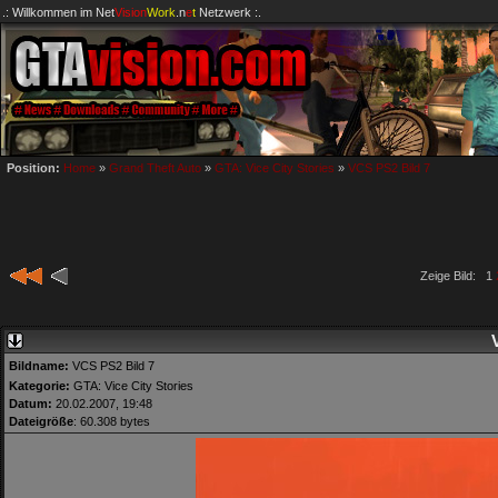
.: Willkommen im
Net
Vision
Work
.n
e
t
Netzwerk :.
Position:
Home
»
Grand Theft Auto
»
GTA: Vice City Stories
»
VCS PS2 Bild 7
Zeige Bild: 1
Bildname:
VCS PS2 Bild 7
Kategorie:
GTA: Vice City Stories
Datum:
20.02.2007, 19:48
Dateigröße
: 60.308 bytes