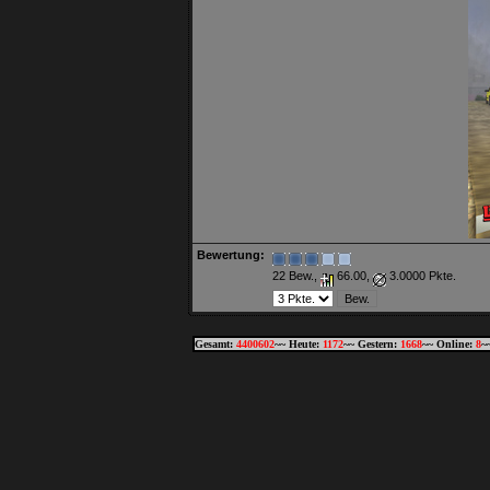
Bewertung:
22 Bew.,
66.00,
3.0000 Pkte.
Gesamt:
4400602
~~ Heute:
1172
~~ Gestern:
1668
~~ Online:
8
~