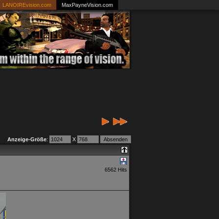
LANOIREvision.com
MaxPayneVision.com
Anzeige-Größe
:
X
6562 Hits