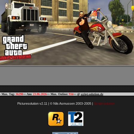
~ Max. Tag:
36290
~~ Am:
23.06.2026
~~ Max. Online:
934
~~ @
script-solution.de
Picturesolution v2.11 | © Nils Asmussen 2003-2005 |
Script-solution