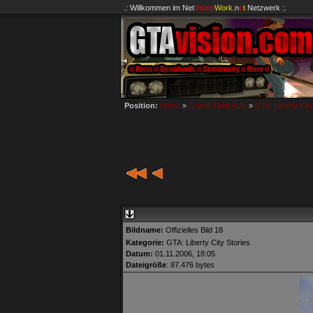
.: Willkommen im
Net
Vision
Work
.n
e
t
Netzwerk :.
Position:
Home
»
Grand Theft Auto
»
GTA: Liberty City
Bildname:
Offizielles Bild 18
Kategorie:
GTA: Liberty City Stories
Datum:
01.11.2006, 18:05
Dateigröße
: 87.476 bytes