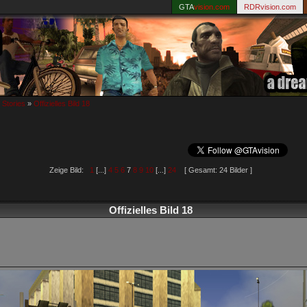
GTA
vision.com
RDRvision.com
 Stories
»
Offizielles Bild 18
Zeige Bild:
1
[...]
4
5
6
7
8
9
10
[...]
24
[ Gesamt: 24 Bilder ]
Offizielles Bild 18