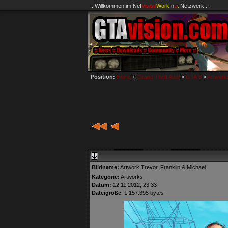
.: Willkommen im
Net
Vision
Work
.n
e
t
Netzwerk :.
Position:
Home
»
Grand Theft Auto
»
GTA V
»
Artwork
Bildname:
Artwork Trevor, Franklin & Michael
Kategorie:
Artworks
Datum:
12.11.2012, 23:33
Dateigröße
: 1.157.395 bytes