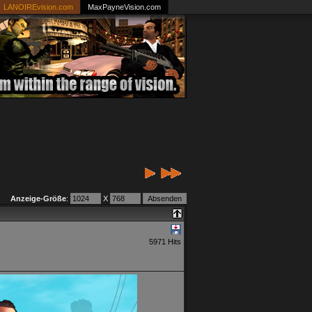
LANOIREvision.com
MaxPayneVision.com
Anzeige-Größe
:
X
5971 Hits