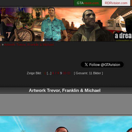
GTA
vision.com
RDRvision.com
s
»
Artwork Trevor, Franklin & Michael
Zeige Bild:
1
[...]
6
7
8
9
10
11
[ Gesamt: 11 Bilder ]
Artwork Trevor, Franklin & Michael