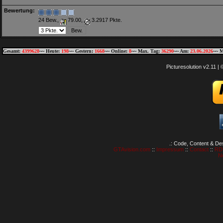
Bewertung:
24 Bew.,
79.00,
3.2917 Pkte.
Gesamt:
4399628
~~ Heute:
198
~~ Gestern:
1668
~~ Online:
8
~~ Max. Tag:
36290
~~ Am:
23.06.2026
~~ M
Picturesolution v2.11 
.: Code, Content & De
GTAvision.com
::
Impressum
::
Contact
::
RD
N