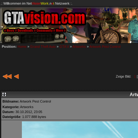
.: Willkommen im
Net
Vision
Work
.n
e
t
Netzwerk :.
Position:
Home
»
Grand Theft Auto
»
GTA V
»
Artworks
»
Artwork Pest Control
Zeige Bild:
1
[
Art
Bildname:
Artwork Pest Control
Kategorie:
Artworks
Datum:
30.10.2012, 23:05
Dateigröße
: 1.077.888 bytes