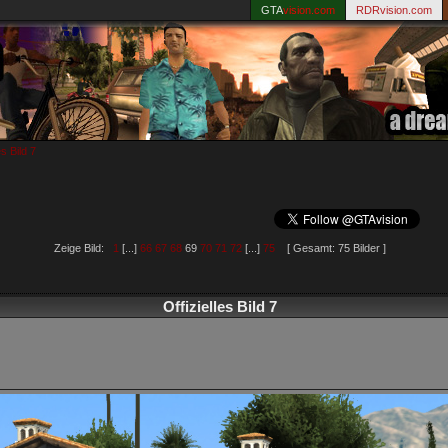
GTA
vision.com
RDRvision.com
es Bild 7
Zeige Bild:
1
[...]
66
67
68
69
70
71
72
[...]
75
[ Gesamt: 75 Bilder ]
Offizielles Bild 7