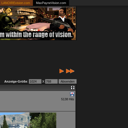
LANOIREvision.com
MaxPayneVision.com
Anzeige-Größe
:
X
5138 Hits