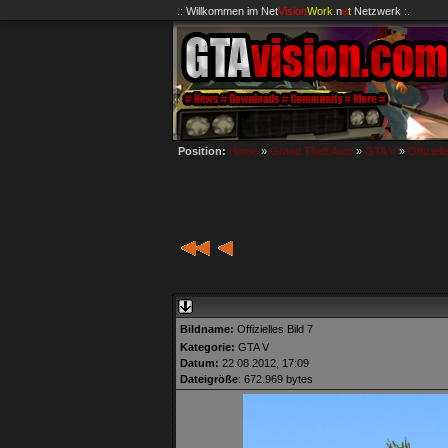
.: Willkommen im
Net
Vision
Work
.n
e
t
Netzwerk :.
Position:
Home
»
Grand Theft Auto
»
GTA V
»
Offiziell
Bildname:
Offizielles Bild 7
Kategorie:
GTA V
Datum:
22.08.2012, 17:09
Dateigröße
: 672.969 bytes