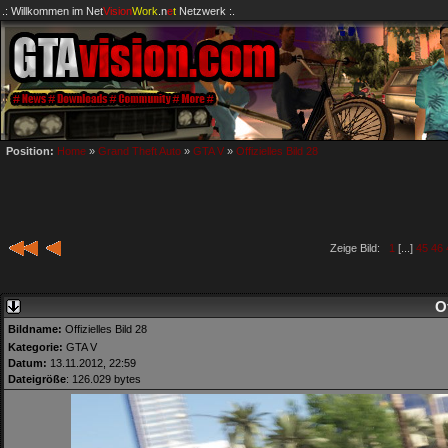
.: Willkommen im
Net
Vision
Work
.n
e
t
Netzwerk :.
Position:
Home
»
Grand Theft Auto
»
GTA V
»
Offizielles Bild 28
Zeige Bild:
1
[...]
45
46
Of
Bildname:
Offizielles Bild 28
Kategorie:
GTA V
Datum:
13.11.2012, 22:59
Dateigröße
: 126.029 bytes