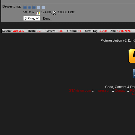
Bewertung:
58 Bew.,
174.00,
3.0000 Pkte.
Gesamt:
4406425
~~ Heute:
757
~~ Gestern:
1282
~~ Online:
10
~~ Max. Tag:
36290
~~ Am:
23.06.2026
~~ 
Picturesolution v2.11 
.: Code, Content & De
GTAvision.com
::
Impressum
::
Contact
::
RD
N