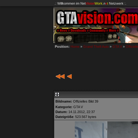
.: Willkommen im
Net
Vision
Work
.n
e
t
Netzwerk :.
Position:
Home
»
Grand Theft Auto
»
GTA V
»
Offiziell
Bildname:
Offizielles Bild 39
Kategorie:
GTA V
Datum:
14.11.2012, 22:37
Dateigröße
: 523.567 bytes