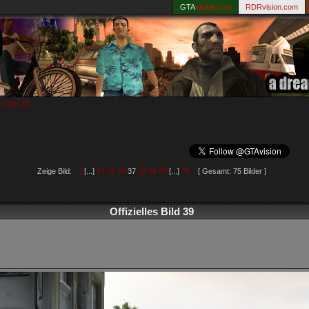
GTA
vision.com
RDRvision.com
es Bild 39
Zeige Bild:
1
[...]
34
35
36
37
38
39
40
[...]
75
[ Gesamt: 75 Bilder ]
Offizielles Bild 39