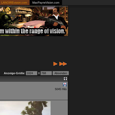
LANOIREvision.com
MaxPayneVision.com
Anzeige-Größe
:
X
5045 Hits