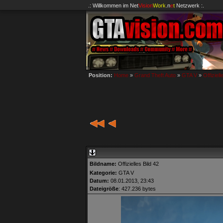
.: Willkommen im
Net
Vision
Work
.n
e
t
Netzwerk :.
Position:
Home
»
Grand Theft Auto
»
GTA V
»
Offiziell
Bildname:
Offizielles Bild 42
Kategorie:
GTA V
Datum:
08.01.2013, 23:43
Dateigröße
: 427.236 bytes