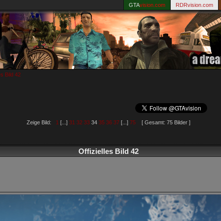
GTA
vision.com
RDRvision.com
es Bild 42
Zeige Bild:
1
[...]
31
32
33
34
35
36
37
[...]
75
[ Gesamt: 75 Bilder ]
Offizielles Bild 42