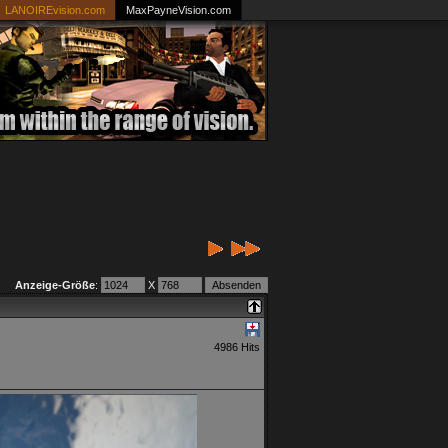
LANOIREvision.com
MaxPayneVision.com
Anzeige-Größe
:
X
4986 Hits