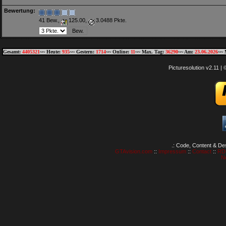
Bewertung:
41 Bew.,
125.00,
3.0488 Pkte.
Gesamt:
4405321
~~ Heute:
935
~~ Gestern:
1714
~~ Online:
11
~~ Max. Tag:
36290
~~ Am:
23.06.2026
~~ 
Picturesolution v2.11 
.: Code, Content & De
GTAvision.com
::
Impressum
::
Contact
::
RD
N