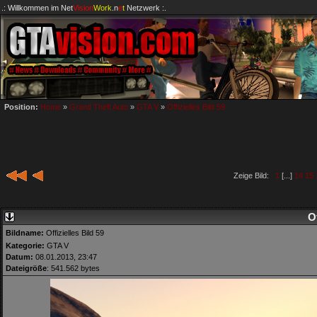
.: Willkommen im
Net
Vision
Work
.n
e
t
Netzwerk :.
Position:
Home
»
Grand Theft Auto
»
GTA V
»
Offizielles Bild 59
Zeige Bild:
1
[...]
14
15
Of
Bildname:
Offizielles Bild 59
Kategorie:
GTA V
Datum:
08.01.2013, 23:47
Dateigröße
: 541.562 bytes