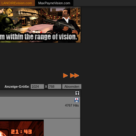
LANOIREvision.com
MaxPayneVision.com
Anzeige-Größe
:
X
4767 Hits