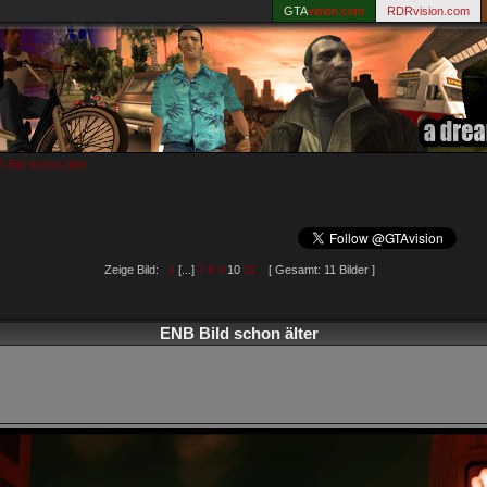
GTA
vision.com
RDRvision.com
 Bild schon älter
Zeige Bild:
1
[...]
7
8
9
10
11
[ Gesamt: 11 Bilder ]
ENB Bild schon älter