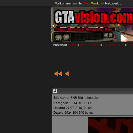
.: Willkommen im
Net
Vision
Work
.n
e
t
Netzwerk :.
Position:
Home
»
Mod-Projects
»
GTA BIG CITY
»
ENB
Bildname:
ENB Bild schon älter
Kategorie:
GTA BIG CITY
Datum:
27.07.2010, 19:04
Dateigröße
: 104.940 bytes