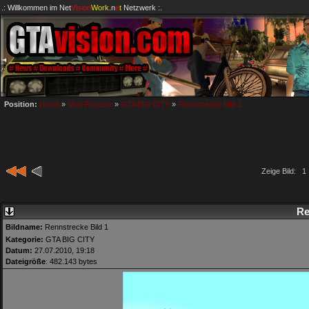
.: Willkommen im
Net
Vision
Work
.n
e
t
Netzwerk :.
Position:
Home
»
Mod-Projects
»
GTA BIG CITY
»
Rennstrecke Bild 1
Zeige Bild: 1
Re
Bildname:
Rennstrecke Bild 1
Kategorie:
GTA BIG CITY
Datum:
27.07.2010, 19:18
Dateigröße
: 482.143 bytes