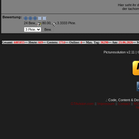
Hier seht ihr 
der tachome
Bewertung:
24 Bew.,
80.00,
3.3333 Pkte.
Gesamt:
4405055
~~ Heute:
669
~~ Gestern:
1714
~~ Online:
4
~~ Max. Tag:
36290
~~ Am:
23.06.2026
~~ M
Picturesolution v2.11 
.: Code, Content & De
GTAvision.com
::
Impressum
::
Contact
::
RD
N