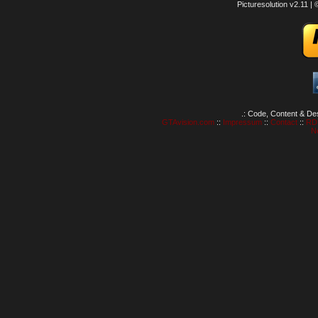
Picturesolution v2.11 
.: Code, Content & De
GTAvision.com
::
Impressum
::
Contact
::
RD
N