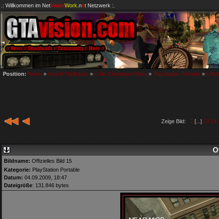
.: Willkommen im
Net
Vision
Work
.n
e
t
Netzwerk :.
Position:
Home
»
Grand Theft Auto
»
GTA: Chinatown Wars
»
PlayStation Portable
»
Offizi
Zeige Bild:
1
[...]
23
24
Of
Bildname:
Offizielles Bild 15
Kategorie:
PlayStation Portable
Datum:
04.09.2009, 18:47
Dateigröße
: 131.846 bytes