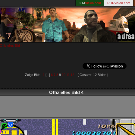
GTA
vision.com
RDRvision.com
Offizielles Bild 4
Zeige Bild:
1
[...]
6
7
8
9
10
11
12
[ Gesamt: 12 Bilder ]
Offizielles Bild 4