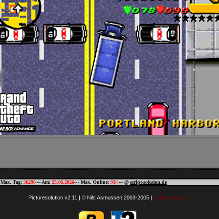
 Max. Tag:
36290
~~ Am:
23.06.2026
~~ Max. Online:
934
~~ @
script-solution.de
Picturesolution v2.11 | © Nils Asmussen 2003-2005 |
Script-solution