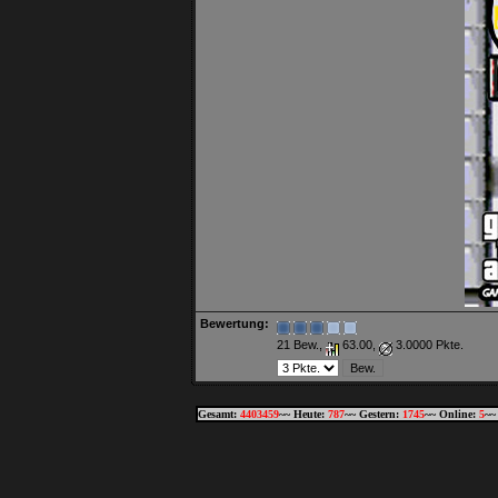
Bewertung:
21 Bew.,
63.00,
3.0000 Pkte.
Gesamt:
4403459
~~ Heute:
787
~~ Gestern:
1745
~~ Online:
5
~~