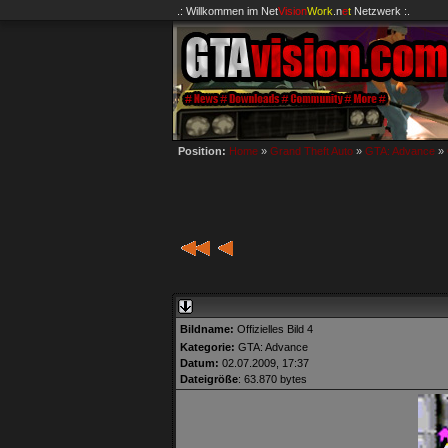
.: Willkommen im
Net
Vision
Work
.n
e
t
Netzwerk :.
Position:
Home
»
Grand Theft Auto
»
GTA: Advance
»
Bildname:
Offizielles Bild 4
Kategorie:
GTA: Advance
Datum:
02.07.2009, 17:37
Dateigröße
: 63.870 bytes