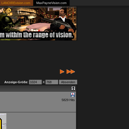
LANOIREvision.com
MaxPayneVision.com
Anzeige-Größe
:
X
5829 Hits