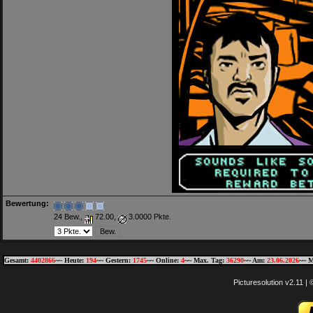
Bewertung:
24 Bew.,
72.00,
3.0000 Pkte.
Gesamt:
4402866
~~ Heute:
194
~~ Gestern:
1745
~~ Online:
4
~~ Max. Tag:
36290
~~ Am:
23.06.2026
~~ M
Picturesolution v2.11 