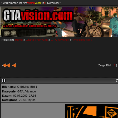
.: Willkommen im
Net
Vision
Work
.n
e
t
Netzwerk :.
Position:
Home
»
Grand Theft Auto
»
GTA: Advance
»
Offizielles Bild 1
Zeige Bild:
1
[.
O
Bildname:
Offizielles Bild 1
Kategorie:
GTA: Advance
Datum:
02.07.2009, 17:36
Dateigröße
: 70.557 bytes