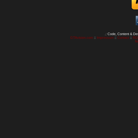
.: Code, Content & De
GTAvision.com
::
Impressum
::
Contact
::
RD
N