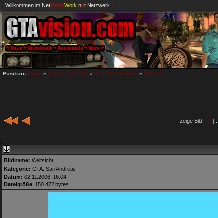
.: Willkommen im
Net
Vision
Work
.n
e
t
Netzwerk :.
Position:
Home
»
Grand Theft Auto
»
GTA: San Andreas
»
Weitsicht
Zeige Bild:
1
[..
Bildname:
Weitsicht
Kategorie:
GTA: San Andreas
Datum:
02.11.2006, 16:04
Dateigröße
: 150.472 bytes