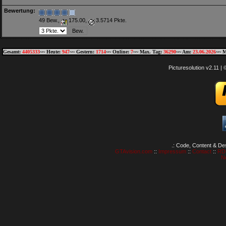
Bewertung:
49 Bew.,
175.00,
3.5714 Pkte.
Gesamt:
4405333
~~ Heute:
947
~~ Gestern:
1714
~~ Online:
7
~~ Max. Tag:
36290
~~ Am:
23.06.2026
~~ M
Picturesolution v2.11 
.: Code, Content & De
GTAvision.com
::
Impressum
::
Contact
::
RD
N