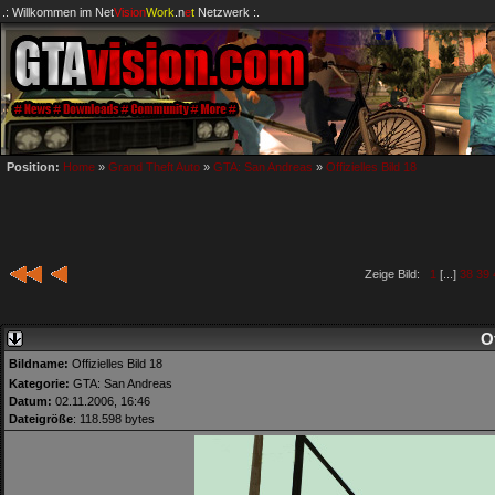
.: Willkommen im
Net
Vision
Work
.n
e
t
Netzwerk :.
Position:
Home
»
Grand Theft Auto
»
GTA: San Andreas
»
Offizielles Bild 18
Zeige Bild:
1
[...]
38
39
Of
Bildname:
Offizielles Bild 18
Kategorie:
GTA: San Andreas
Datum:
02.11.2006, 16:46
Dateigröße
: 118.598 bytes