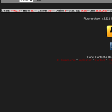
Gesamt:
4405273
~~ Heute:
887
~~ Gestern:
1714
~~ Online:
3
~~ Max. Tag:
36290
~~ Am:
23.06.2026
~~ M
Picturesolution v2.11 
.: Code, Content & De
GTAvision.com
::
Impressum
::
Contact
::
RD
N