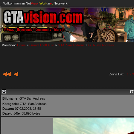
.: Willkommen im
Net
Vision
Work
.n
e
t
Netzwerk :.
Position:
Home
»
Grand Theft Auto
»
GTA: San Andreas
»
GTA San Andreas
Zeige Bild:
1
2
3
G
Bildname:
GTA San Andreas
Kategorie:
GTA: San Andreas
Datum:
07.02.2008, 18:58
Dateigröße
: 58.896 bytes