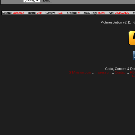
Gesamt:
4402942
~~ Heute:
270
~~ Gestern:
1745
~~ Online:
9
~~ Max. Tag:
36290
~~ Am:
23.06.2026
~~ M
Picturesolution v2.11 
.: Code, Content & De
GTAvision.com
::
Impressum
::
Contact
::
RD
N