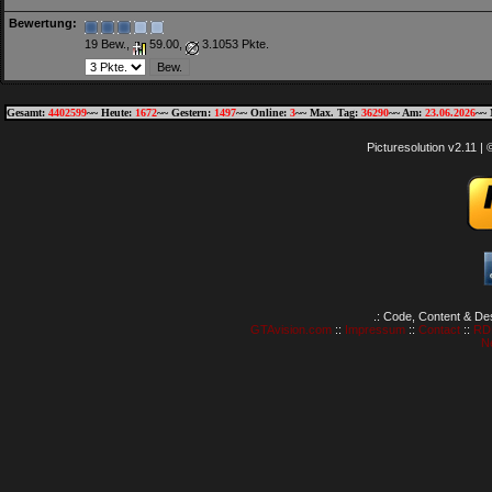
Bewertung:
19 Bew.,
59.00,
3.1053 Pkte.
Gesamt:
4402599
~~ Heute:
1672
~~ Gestern:
1497
~~ Online:
3
~~ Max. Tag:
36290
~~ Am:
23.06.2026
~~ 
Picturesolution v2.11 
.: Code, Content & De
GTAvision.com
::
Impressum
::
Contact
::
RD
N