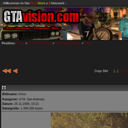
.: Willkommen im
Net
Vision
Work
.n
e
t
Netzwerk :.
Position:
Home
»
Grand Theft Auto
»
GTA: San Andreas
»
Drive
Zeige Bild:
1
[...]
17
18
Bildname:
Drive
Kategorie:
GTA: San Andreas
Datum:
25.11.2006, 15:21
Dateigröße
: 1.409.285 bytes