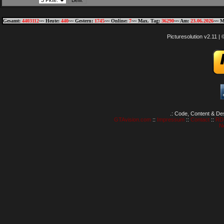
Gesamt:
4403112
~~ Heute:
440
~~ Gestern:
1745
~~ Online:
7
~~ Max. Tag:
36290
~~ Am:
23.06.2026
~~ M
Picturesolution v2.11 
.: Code, Content & De
GTAvision.com
::
Impressum
::
Contact
::
RD
N