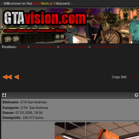
.: Willkommen im
Net
Vision
Work
.n
e
t
Netzwerk :.
Position:
Home
»
Grand Theft Auto
»
GTA: San Andreas
»
GTA San Andreas
Zeige Bild:
1
2
3
G
Bildname:
GTA San Andreas
Kategorie:
GTA: San Andreas
Datum:
07.02.2008, 18:58
Dateigröße
: 106.473 bytes