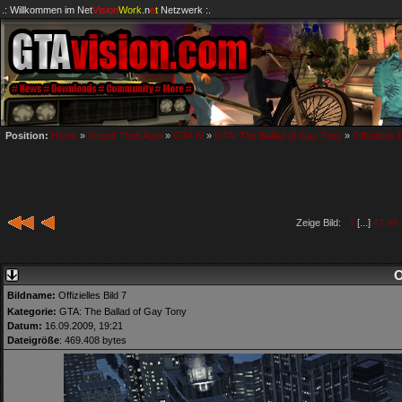
.: Willkommen im
Net
Vision
Work
.n
e
t
Netzwerk :.
Position:
Home
»
Grand Theft Auto
»
GTA IV
»
GTA: The Ballad of Gay Tony
»
Offizielles B
Zeige Bild:
1
[...]
47
48
O
Bildname:
Offizielles Bild 7
Kategorie:
GTA: The Ballad of Gay Tony
Datum:
16.09.2009, 19:21
Dateigröße
: 469.408 bytes