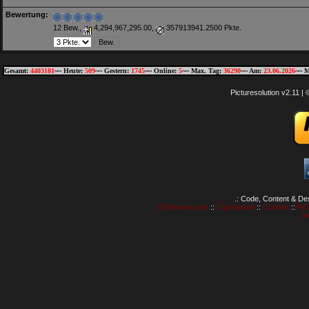
Bewertung:
12 Bew.,
4,294,967,295.00,
357913941.2500 Pkte.
Gesamt:
4403181
~~ Heute:
509
~~ Gestern:
1745
~~ Online:
5
~~ Max. Tag:
36290
~~ Am:
23.06.2026
~~ M
Picturesolution v2.11 
.: Code, Content & De
GTAvision.com
::
Impressum
::
Contact
::
RD
N