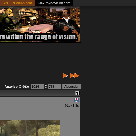
LANOIREvision.com
MaxPayneVision.com
Anzeige-Größe
:
X
5187 Hits