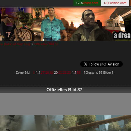
GTA
vision.com
RDRvision.com
e Ballad of Gay Tony
»
Offizielles Bild 37
Zeige Bild:
1
[...]
17
18
19
20
21
22
23
[...]
56
[ Gesamt: 56 Bilder ]
Offizielles Bild 37