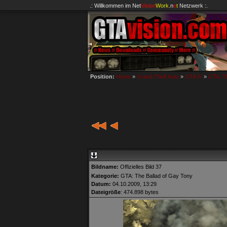
.: Willkommen im
Net
Vision
Work
.n
e
t
Netzwerk :.
Position:
Home
»
Grand Theft Auto
»
GTA IV
»
GTA: Th
Bildname:
Offizielles Bild 37
Kategorie:
GTA: The Ballad of Gay Tony
Datum:
04.10.2009, 13:29
Dateigröße
: 474.898 bytes