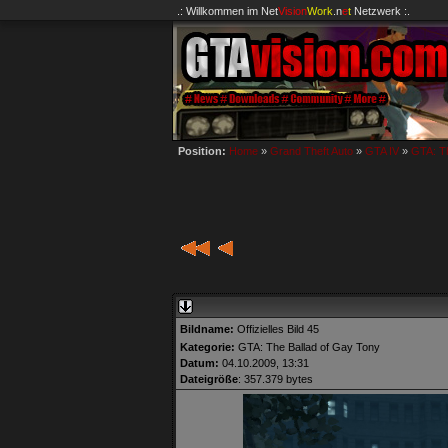
.: Willkommen im
Net
Vision
Work
.n
e
t
Netzwerk :.
Position:
Home
»
Grand Theft Auto
»
GTA IV
»
GTA: Th
Bildname:
Offizielles Bild 45
Kategorie:
GTA: The Ballad of Gay Tony
Datum:
04.10.2009, 13:31
Dateigröße
: 357.379 bytes