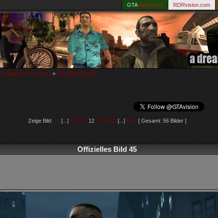
GTA
vision.com
RDRvision.com
e Ballad of Gay Tony
»
Offizielles Bild 45
Zeige Bild:
1
[...]
9
10
11
12
13
14
15
[...]
56
[ Gesamt: 56 Bilder ]
Offizielles Bild 45