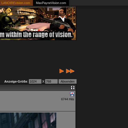
LANOIREvision.com
MaxPayneVision.com
Anzeige-Größe
:
X
6744 Hits