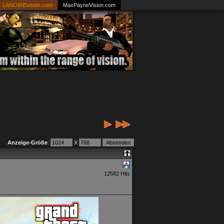
LANOIREvision.com
MaxPayneVision.com
Anzeige-Größe
:
X
12582 Hits