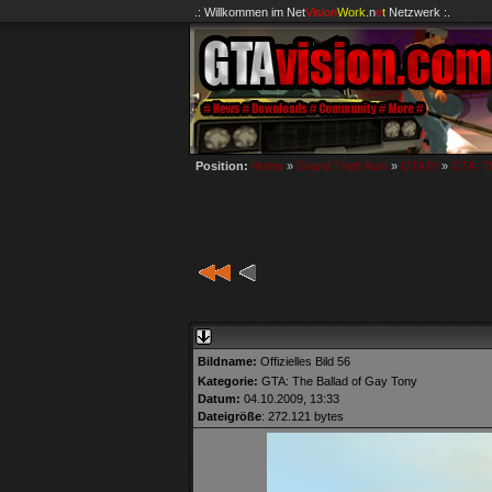
.: Willkommen im
Net
Vision
Work
.n
e
t
Netzwerk :.
Position:
Home
»
Grand Theft Auto
»
GTA IV
»
GTA: Th
Bildname:
Offizielles Bild 56
Kategorie:
GTA: The Ballad of Gay Tony
Datum:
04.10.2009, 13:33
Dateigröße
: 272.121 bytes