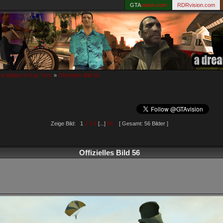
GTA
vision.com
RDRvision.com
e Ballad of Gay Tony
»
Offizielles Bild 56
Zeige Bild: 1
2
3
4
[...]
56
[ Gesamt: 56 Bilder ]
Offizielles Bild 56