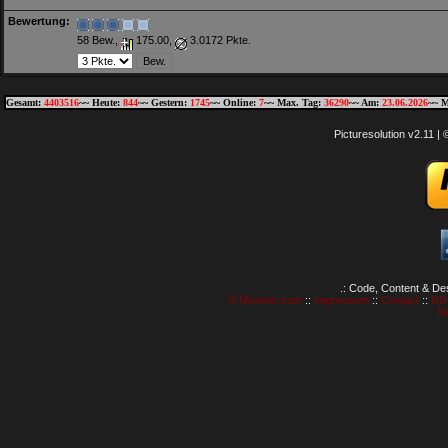
Bewertung:
58 Bew.,
175.00,
3.0172 Pkte.
Gesamt:
4403516
~~ Heute:
844
~~ Gestern:
1745
~~ Online:
7
~~ Max. Tag:
36290
~~ Am:
23.06.2026
~~ M
Picturesolution v2.11 
.: Code, Content & De
GTAvision.com
::
Impressum
::
Contact
::
RD
N