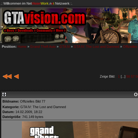
.: Willkommen im
Net
Vision
Work
.n
e
t
Netzwerk :.
Position:
Home
»
Grand Theft Auto
»
GTA IV
»
GTA IV: The Lost and Damned
»
Offizielles
Zeige Bild:
1
[...]
56
57
5
Of
Bildname:
Offizielles Bild 77
Kategorie:
GTA IV: The Lost and Damned
Datum:
14.02.2009, 18:22
Dateigröße
: 741.149 bytes