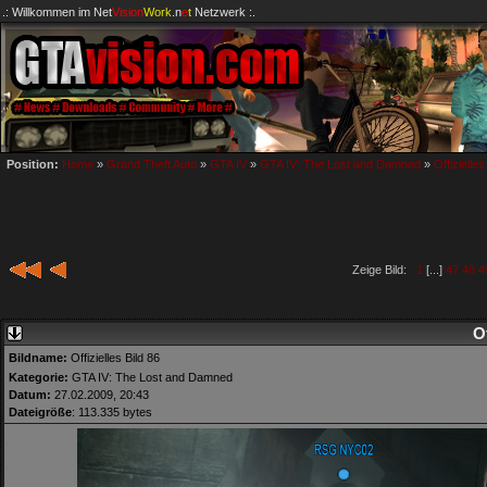
.: Willkommen im
Net
Vision
Work
.n
e
t
Netzwerk :.
Position:
Home
»
Grand Theft Auto
»
GTA IV
»
GTA IV: The Lost and Damned
»
Offizielles
Zeige Bild:
1
[...]
47
48
4
Of
Bildname:
Offizielles Bild 86
Kategorie:
GTA IV: The Lost and Damned
Datum:
27.02.2009, 20:43
Dateigröße
: 113.335 bytes