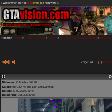
.: Willkommen im
Net
Vision
Work
.n
e
t
Netzwerk :.
Position:
Home
»
Grand Theft Auto
»
GTA IV
»
GTA IV: The Lost and Damned
»
Offizielles
Zeige Bild:
1
[...]
43
44
4
Of
Bildname:
Offizielles Bild 90
Kategorie:
GTA IV: The Lost and Damned
Datum:
27.02.2009, 20:44
Dateigröße
: 198.395 bytes