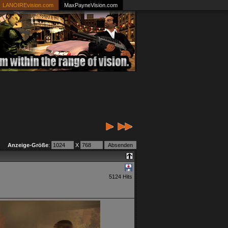
LANOIREvision.com
MaxPayneVision.com
Anzeige-Größe
:
X
5124 Hits