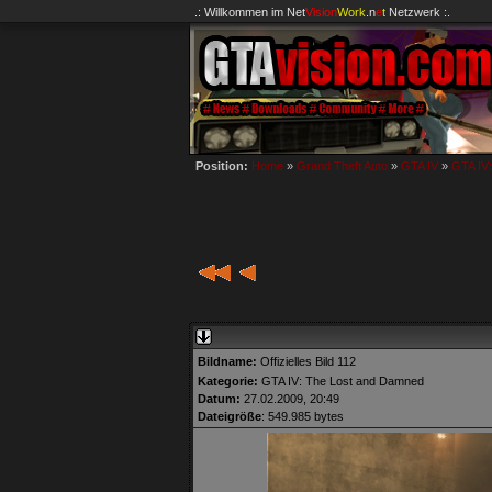
.: Willkommen im
Net
Vision
Work
.n
e
t
Netzwerk :.
Position:
Home
»
Grand Theft Auto
»
GTA IV
»
GTA IV
Bildname:
Offizielles Bild 112
Kategorie:
GTA IV: The Lost and Damned
Datum:
27.02.2009, 20:49
Dateigröße
: 549.985 bytes