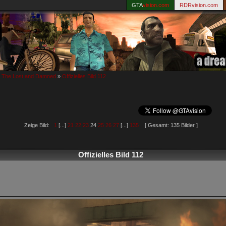
GTA
vision.com
RDRvision.com
: The Lost and Damned
»
Offizielles Bild 112
Zeige Bild:
1
[...]
21
22
23
24
25
26
27
[...]
135
[ Gesamt: 135 Bilder ]
Offizielles Bild 112