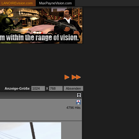
LANOIREvision.com
MaxPayneVision.com
Anzeige-Größe
:
X
4796 Hits