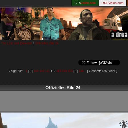
GTA
vision.com
RDRvision.com
: The Lost and Damned
»
Offizielles Bild 24
Zeige Bild:
1
[...]
109
110
111
112
113
114
115
[...]
135
[ Gesamt: 135 Bilder ]
Offizielles Bild 24