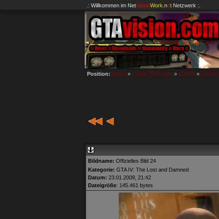
.: Willkommen im
Net
Vision
Work
.n
e
t
Netzwerk :.
Position:
Home
»
Grand Theft Auto
»
GTA IV
»
GTA IV
Bildname:
Offizielles Bild 24
Kategorie:
GTA IV: The Lost and Damned
Datum:
23.01.2009, 21:42
Dateigröße
: 145.461 bytes