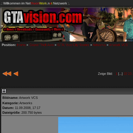
.: Willkommen im
Net
Vision
Work
.n
e
t
Netzwerk :.
Position:
Home
»
Grand Theft Auto
»
GTA: Vice City Stories
»
Artworks
»
Artwork VCS
Zeige Bild:
1
[...]
22
23
Bildname:
Artwork VCS
Kategorie:
Artworks
Datum:
11.09.2008, 17:17
Dateigröße
: 200.750 bytes