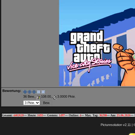
Bewertung:
36 Bew.,
108.00,
3.0000 Pkte.
Gesamt:
4402620
~~ Heute:
1693
~~ Gestern:
1497
~~ Online:
4
~~ Max. Tag:
36290
~~ Am:
23.06.2026
~~ 
Picturesolution v2.11 