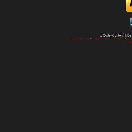
.: Code, Content & De
GTAvision.com
::
Impressum
::
Contact
::
RD
N