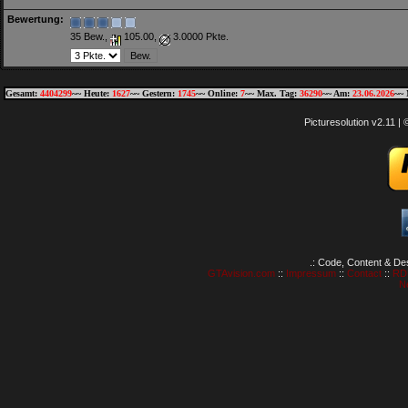
Bewertung:
35 Bew.,
105.00,
3.0000 Pkte.
Gesamt:
4404299
~~ Heute:
1627
~~ Gestern:
1745
~~ Online:
7
~~ Max. Tag:
36290
~~ Am:
23.06.2026
~~ 
Picturesolution v2.11 
.: Code, Content & De
GTAvision.com
::
Impressum
::
Contact
::
RD
N