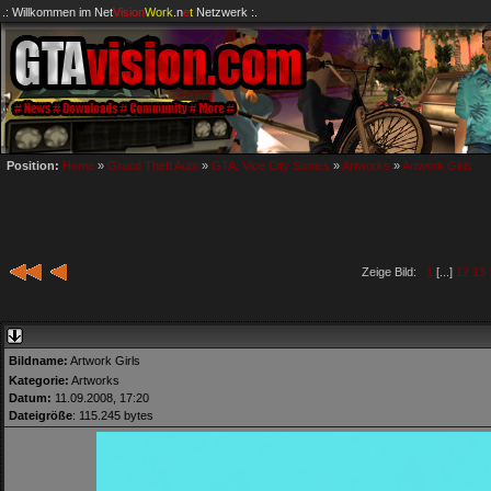
.: Willkommen im
Net
Vision
Work
.n
e
t
Netzwerk :.
Position:
Home
»
Grand Theft Auto
»
GTA: Vice City Stories
»
Artworks
»
Artwork Girls
Zeige Bild:
1
[...]
12
13
Bildname:
Artwork Girls
Kategorie:
Artworks
Datum:
11.09.2008, 17:20
Dateigröße
: 115.245 bytes