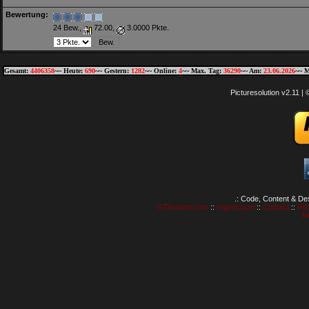
Bewertung:
24 Bew.,
72.00,
3.0000 Pkte.
Gesamt:
4406358
~~ Heute:
690
~~ Gestern:
1282
~~ Online:
4
~~ Max. Tag:
36290
~~ Am:
23.06.2026
~~ M
Picturesolution v2.11 
.: Code, Content & De
GTAvision.com
::
Impressum
::
Contact
::
RD
N