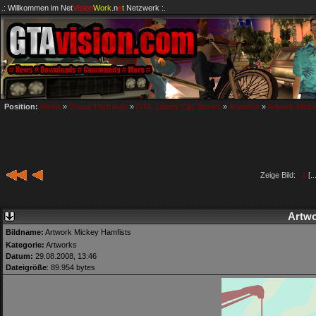
.: Willkommen im
Net
Vision
Work
.n
e
t
Netzwerk :.
Position:
Home
»
Grand Theft Auto
»
GTA: Liberty City Stories
»
Artworks
»
Artwork Micke
Zeige Bild:
1
[..
Artwo
Bildname:
Artwork Mickey Hamfists
Kategorie:
Artworks
Datum:
29.08.2008, 13:46
Dateigröße
: 89.954 bytes