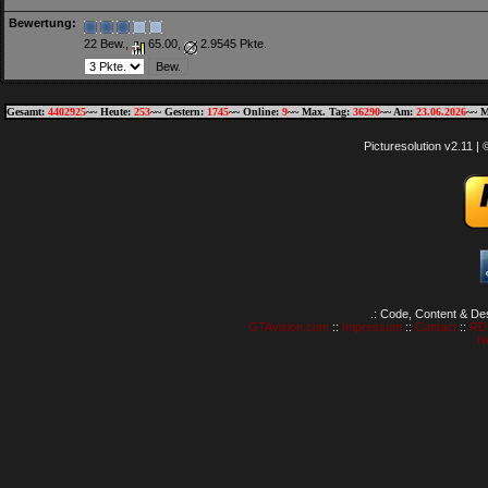
Bewertung:
22 Bew.,
65.00,
2.9545 Pkte.
Gesamt:
4402925
~~ Heute:
253
~~ Gestern:
1745
~~ Online:
9
~~ Max. Tag:
36290
~~ Am:
23.06.2026
~~ M
Picturesolution v2.11 
.: Code, Content & De
GTAvision.com
::
Impressum
::
Contact
::
RD
N