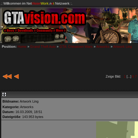
.: Willkommen im
Net
Vision
Work
.n
e
t
Netzwerk :.
Position:
Home
»
Grand Theft Auto
»
GTA: Chinatown Wars
»
Artworks
»
Artwork Ling
Zeige Bild:
1
[...]
6
7
Bildname:
Artwork Ling
Kategorie:
Artworks
Datum:
16.03.2009, 18:51
Dateigröße
: 143.953 bytes