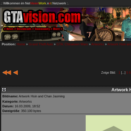
.: Willkommen im
Net
Vision
Work
.n
e
t
Netzwerk :.
Position:
Home
»
Grand Theft Auto
»
GTA: Chinatown Wars
»
Artworks
»
Artwork Hsin a
Zeige Bild:
1
[...]
5
6
Artwork 
Bildname:
Artwork Hsin and Chan Jaoming
Kategorie:
Artworks
Datum:
16.03.2009, 18:52
Dateigröße
: 350.100 bytes