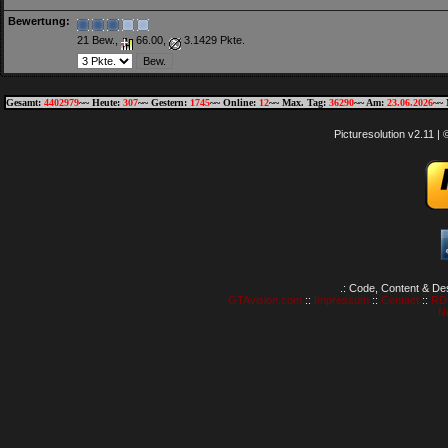
Bewertung:
21 Bew.,
66.00,
3.1429 Pkte.
Gesamt:
4402979
~~ Heute:
307
~~ Gestern:
1745
~~ Online:
12
~~ Max. Tag:
36290
~~ Am:
23.06.2026
~~ 
Picturesolution v2.11 
.: Code, Content & De
GTAvision.com
::
Impressum
::
Contact
::
RD
N