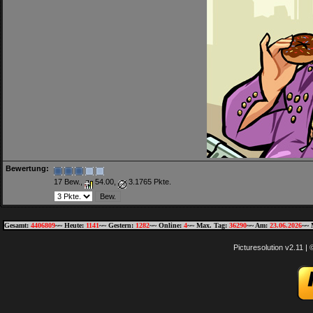
Bewertung:
17 Bew.,
54.00,
3.1765 Pkte.
Gesamt:
4406809
~~ Heute:
1141
~~ Gestern:
1282
~~ Online:
4
~~ Max. Tag:
36290
~~ Am:
23.06.2026
~~ 
Picturesolution v2.11 