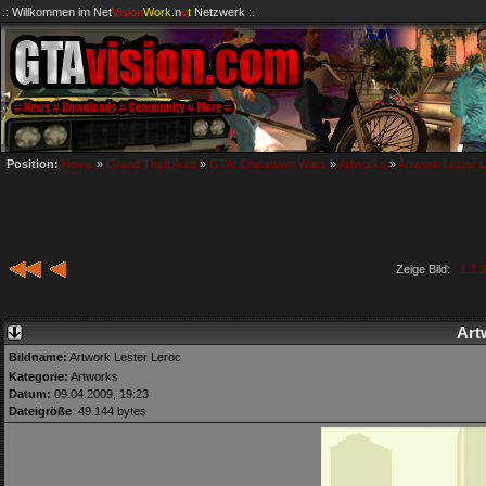
.: Willkommen im
Net
Vision
Work
.n
e
t
Netzwerk :.
Position:
Home
»
Grand Theft Auto
»
GTA: Chinatown Wars
»
Artworks
»
Artwork Lester 
Zeige Bild:
1
2
3
Art
Bildname:
Artwork Lester Leroc
Kategorie:
Artworks
Datum:
09.04.2009, 19:23
Dateigröße
: 49.144 bytes