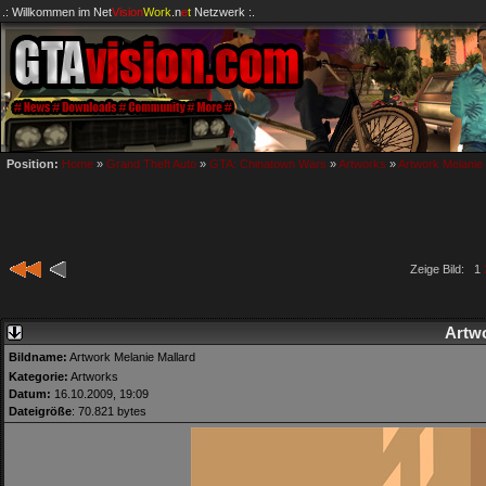
.: Willkommen im
Net
Vision
Work
.n
e
t
Netzwerk :.
Position:
Home
»
Grand Theft Auto
»
GTA: Chinatown Wars
»
Artworks
»
Artwork Melanie 
Zeige Bild: 1
Artwo
Bildname:
Artwork Melanie Mallard
Kategorie:
Artworks
Datum:
16.10.2009, 19:09
Dateigröße
: 70.821 bytes