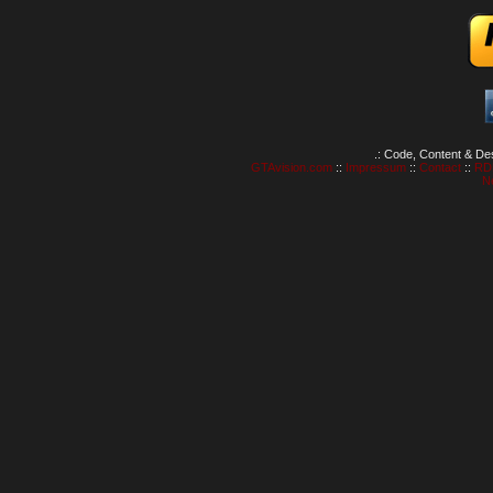
.: Code, Content & De
GTAvision.com
::
Impressum
::
Contact
::
RD
N