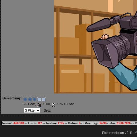
Bewertung:
25 Bew.,
69.00,
2.7600 Pkte.
Gesamt:
4402784
~~ Heute:
112
~~ Gestern:
1745
~~ Online:
6
~~ Max. Tag:
36290
~~ Am:
23.06.2026
~~ M
Picturesolution v2.11 