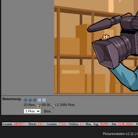
Bewertung:
25 Bew.,
69.00,
2.7600 Pkte.
Gesamt:
4405017
~~ Heute:
631
~~ Gestern:
1714
~~ Online:
5
~~ Max. Tag:
36290
~~ Am:
23.06.2026
~~ M
Picturesolution v2.11 