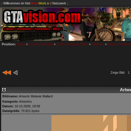
.: Willkommen im
Net
Vision
Work
.n
e
t
Netzwerk :.
Position:
Home
»
Grand Theft Auto
»
GTA: Chinatown Wars
»
Artworks
»
Artwork Melanie 
Zeige Bild: 1
Artwo
Bildname:
Artwork Melanie Mallard
Kategorie:
Artworks
Datum:
16.10.2009, 19:09
Dateigröße
: 70.821 bytes