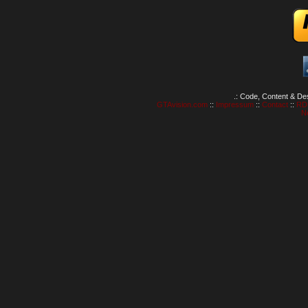
.: Code, Content & De
GTAvision.com
::
Impressum
::
Contact
::
RD
N