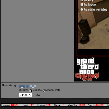
Bewertung:
55 Bew.,
165.00,
3.0000 Pkte.
Gesamt:
4406255
~~ Heute:
587
~~ Gestern:
1282
~~ Online:
5
~~ Max. Tag:
36290
~~ Am:
23.06.2026
~~ M