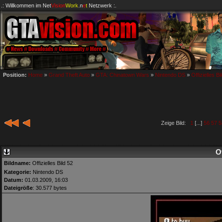
.: Willkommen im
Net
Vision
Work
.n
e
t
Netzwerk :.
Position:
Home
»
Grand Theft Auto
»
GTA: Chinatown Wars
»
Nintendo DS
»
Offizielles Bi
Zeige Bild:
1
[...]
56
57
5
Of
Bildname:
Offizielles Bild 52
Kategorie:
Nintendo DS
Datum:
01.03.2009, 16:03
Dateigröße
: 30.577 bytes