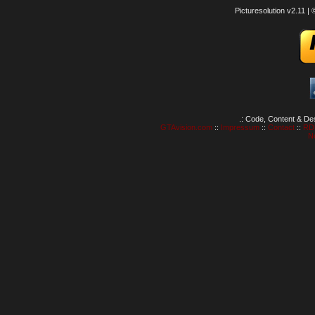
Picturesolution v2.11 
.: Code, Content & De
GTAvision.com
::
Impressum
::
Contact
::
RD
N