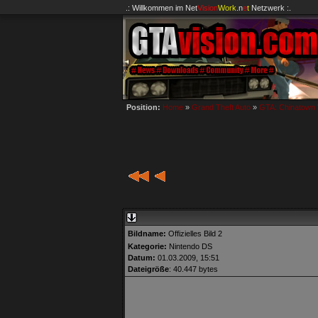
.: Willkommen im
Net
Vision
Work
.n
e
t
Netzwerk :.
Position:
Home
»
Grand Theft Auto
»
GTA: Chinatown
Bildname:
Offizielles Bild 2
Kategorie:
Nintendo DS
Datum:
01.03.2009, 15:51
Dateigröße
: 40.447 bytes