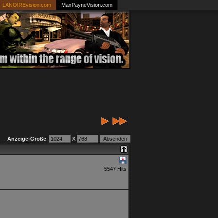
LANOIREvision.com
MaxPayneVision.com
Anzeige-Größe
:
X
5547 Hits