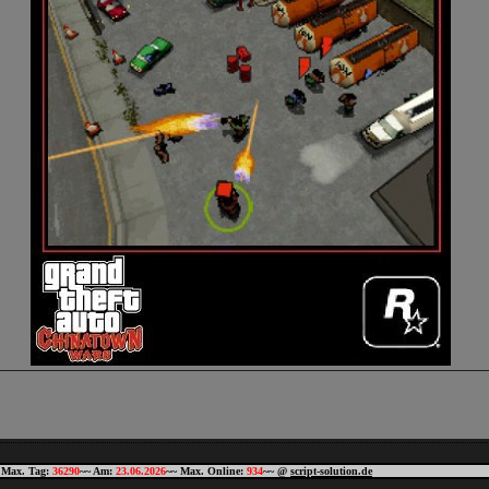
 Max. Tag:
36290
~~ Am:
23.06.2026
~~ Max. Online:
934
~~ @
script-solution.de