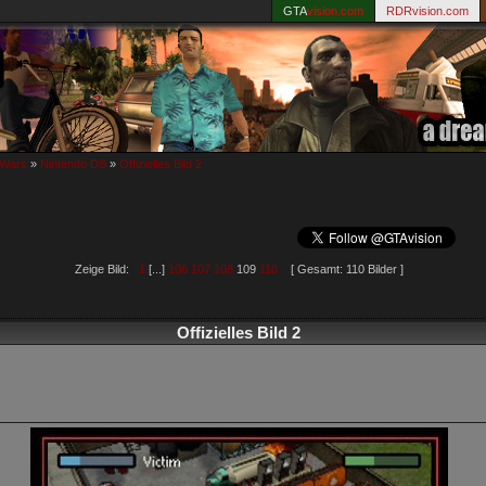
GTA
vision.com
RDRvision.com
 Wars
»
Nintendo DS
»
Offizielles Bild 2
Zeige Bild:
1
[...]
106
107
108
109
110
[ Gesamt: 110 Bilder ]
Offizielles Bild 2