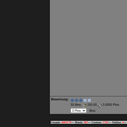
Bewertung:
50 Bew.,
150.00,
3.0000 Pkte.
Gesamt:
4403179
~~ Heute:
507
~~ Gestern:
1745
~~ Online:
4
~~