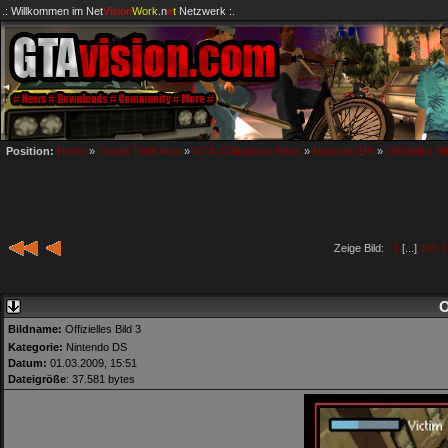
.: Willkommen im
Net
Vision
Work
.n
e
t
Netzwerk :.
Position:
Home
»
Grand Theft Auto
»
GTA: Chinatown Wars
»
Nintendo DS
»
Offizielles Bi
Zeige Bild:
1
[...]
105
1
O
Bildname:
Offizielles Bild 3
Kategorie:
Nintendo DS
Datum:
01.03.2009, 15:51
Dateigröße
: 37.581 bytes