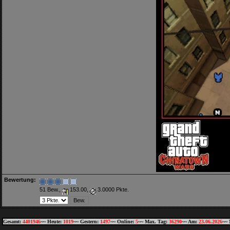
Bewertung:
51 Bew.,
153.00,
3.0000 Pkte.
Gesamt:
4401946
~~ Heute:
1019
~~ Gestern:
1497
~~ Online:
5
~~ Max. Tag:
36290
~~ Am:
23.06.2026
~~ 