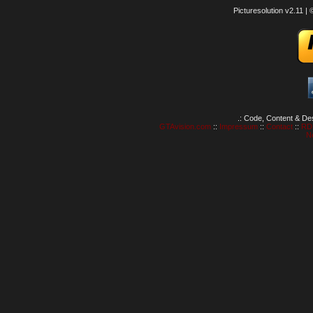
Picturesolution v2.11 
.: Code, Content & De
GTAvision.com
::
Impressum
::
Contact
::
RD
N