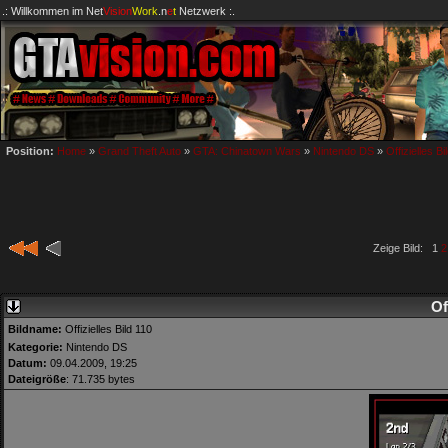
.: Willkommen im
Net
Vision
Work
.n
e
t
Netzwerk :.
Position:
Home
»
Grand Theft Auto
»
GTA: Chinatown Wars
»
Nintendo DS
»
Offizielles Bi
Zeige Bild: 1
2
Of
Bildname:
Offizielles Bild 110
Kategorie:
Nintendo DS
Datum:
09.04.2009, 19:25
Dateigröße
: 71.735 bytes