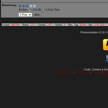
Bewertung:
45 Bew.,
131.00,
2.9111 Pkte.
Gesamt:
4402140
~~ Heute:
1213
~~ Gestern:
1497
~~ Online:
8
~~ Max. Tag:
36290
~~ Am:
23.06.2026
~~ 
Picturesolution v2.11 
.: Code, Content & De
GTAvision.com
::
Impressum
::
Contact
::
RD
N