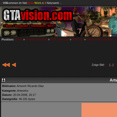
.: Willkommen im
Net
Vision
Work
.n
e
t
Netzwerk :.
Position:
Home
»
Grand Theft Auto
»
GTA: Vice City
»
Artworks
»
Artwork Ricardo Diaz
Zeige Bild:
1
[...]
3
Art
Bildname:
Artwork Ricardo Diaz
Kategorie:
Artworks
Datum:
20.04.2008, 16:17
Dateigröße
: 46.181 bytes