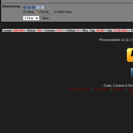
Bewertung:
21 Bew.,
63.00,
3.0000 Pkte.
Gesamt:
4403380
~~ Heute:
708
~~ Gestern:
1745
~~ Online:
5
~~ Max. Tag:
36290
~~ Am:
23.06.2026
~~ M
Picturesolution v2.11 
.: Code, Content & De
GTAvision.com
::
Impressum
::
Contact
::
RD
N