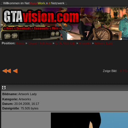
.: Willkommen im
Net
Vision
Work
.n
e
t
Netzwerk :.
Position:
Home
»
Grand Theft Auto
»
GTA: Vice City
»
Artworks
»
Artwork Lady
Zeige Bild:
1
2
3
Bildname:
Artwork Lady
Kategorie:
Artworks
Datum:
20.04.2008, 16:17
Dateigröße
: 75.505 bytes