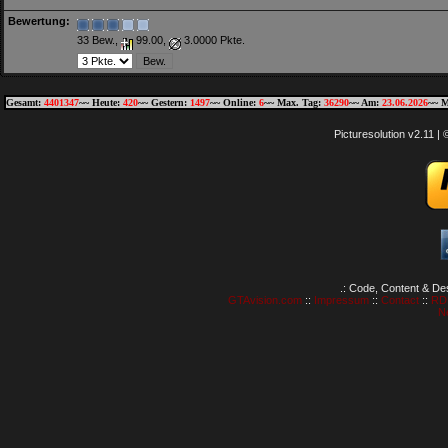
Bewertung:
33 Bew.,
99.00,
3.0000 Pkte.
Gesamt:
4401347
~~ Heute:
420
~~ Gestern:
1497
~~ Online:
6
~~ Max. Tag:
36290
~~ Am:
23.06.2026
~~ M
Picturesolution v2.11 
.: Code, Content & De
GTAvision.com
::
Impressum
::
Contact
::
RD
N