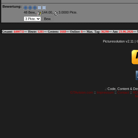
Bewertung:
48 Bew.,
144.00,
3.0000 Pkte.
Gesamt:
4400711
~~ Heute:
1281
~~ Gestern:
1668
~~ Online:
6
~~ Max. Tag:
36290
~~ Am:
23.06.2026
~~ 
Picturesolution v2.11 
.: Code, Content & De
GTAvision.com
::
Impressum
::
Contact
::
RD
N