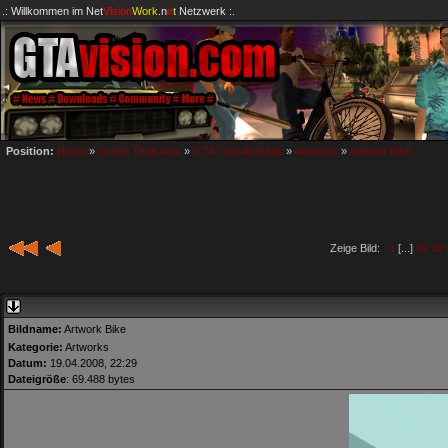
.: Willkommen im
Net
Vision
Work
.n
e
t
Netzwerk :.
Position:
Home
»
Grand Theft Auto
»
GTA: San Andreas
»
Artworks
»
Artwork Bike
Zeige Bild:
1
[...]
31
32
Bildname:
Artwork Bike
Kategorie:
Artworks
Datum:
19.04.2008, 22:29
Dateigröße
: 69.488 bytes